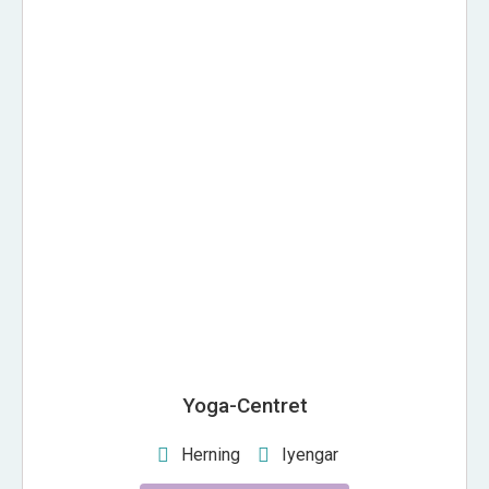
YOGA-CENTRET
Yoga-Centret
Herning
Iyengar