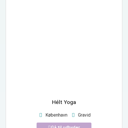
HÉLT YOGA
Hélt Yoga
København
Gravid
Gå til udbyder